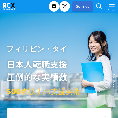
Settings
メニュー
フィリピン・タイ
日本人転職支援
圧倒的な実績数
SCROLL
500名
以上の支援実績