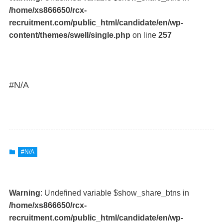
/home/xs866650/rcx-
recruitment.com/public_html/candidate/en/wp-
content/themes/swell/single.php
on line
257
#N/A
#N/A
Warning
: Undefined variable $show_share_btns in
/home/xs866650/rcx-
recruitment.com/public_html/candidate/en/wp-