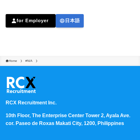
for Employer
日本語
Home
#N/A
RCX Recruitment Inc.
10th Floor, The Enterprise Center Tower 2, Ayala Ave.
cor. Paseo de Roxas Makati City, 1200, Philippines