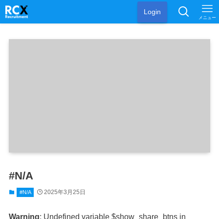
Login
メニュー
#N/A
2025年3月25日
#N/A
Warning
: Undefined variable $show_share_btns in