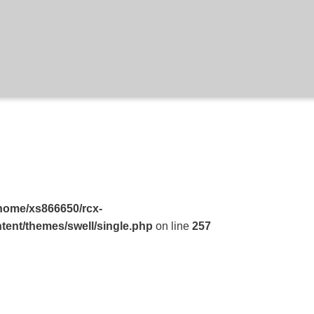
home/xs866650/rcx-
tent/themes/swell/single.php
on line
257