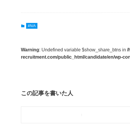
#N/A
Warning
: Undefined variable $show_share_btns in
/
recruitment.com/public_html/candidate/en/wp-con
この記事を書いた人