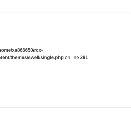
home/xs866650/rcx-
tent/themes/swell/single.php
on line
291