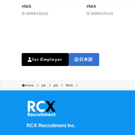
#N/A
#N/A
2025年2月21日
2025年2月21日
for Employer
日本語
Home
job
job
#N/A
RCX Recruitment Inc.