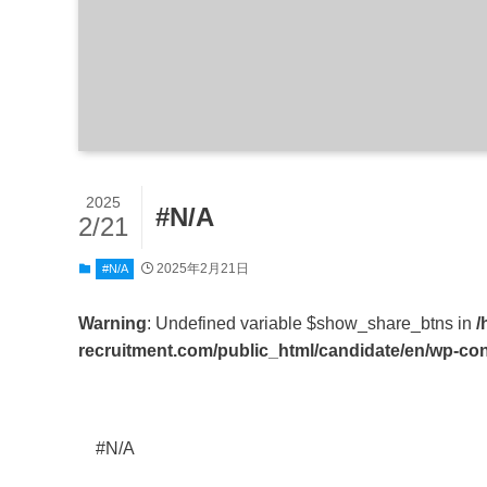
2025
#N/A
2/21
2025年2月21日
#N/A
Warning
: Undefined variable $show_share_btns in
/
recruitment.com/public_html/candidate/en/wp-con
#N/A