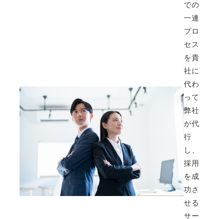
での
一連
プロ
セス
を貴
社に
代わ
って
弊社
が代
行
し、
採用
を成
功さ
せる
サー