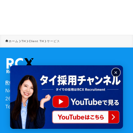
ホーム
TH
Client TH
サービス
×
RCX Recruitment (Thailand) Co., Ltd.
No. 31, 2nd and 3rd Floor, Soi Sukhumvit
26Sukhumvit Road, Klong Tan Sub-district Klong
Toei District, Bangkok 10110 Thailand
©
RCX Recruitment Inc.