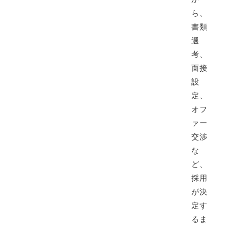
ら、
書類
選
考、
面接
設
定、
オフ
ァー
交渉
な
ど、
採用
が決
定す
るま