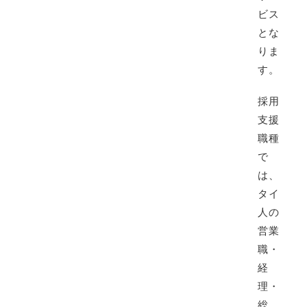
ビス
とな
りま
す。
採用
支援
職種
で
は、
タイ
人の
営業
職・
経
理・
総