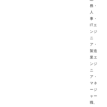
務・
人
事・
ITエ
ンジ
ニ
ア・
製造
業エ
ンジ
ニ
ア・
マネ
ージ
ャー
職、