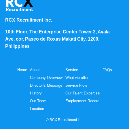
RCX Recruitment Inc.
10th Floor, The Enterprise Center Tower 2, Ayala
Ave. cor. Paseo de Roxas Makati City, 1200,
Philippines
Home
About
Service
FAQs
Company Overview
What we offer
Director’s Message
Service Flow
History
Our Talent Expertise
Our Team
Employment Record
Location
©
RCX Recruitment Inc.