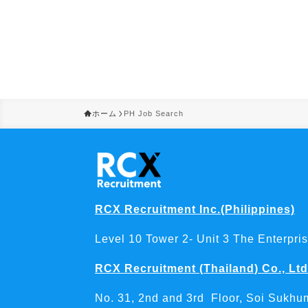
ホーム
PH Job Search
RCX Recruitment Inc.(Philippines)
Level 10 Tower 2- Unit 3 The Enterpri
RCX Recruitment (Thailand) Co., Ltd
No. 31, 2nd and 3rd Floor, Soi Sukhum