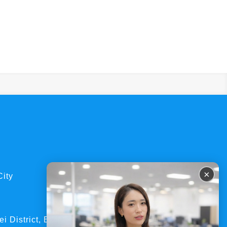
×
City
ei District, Bangkok 10110 Thailand