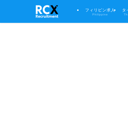
フィリピン求人
タ
Philippine
Th
キーワード
職種
勤務地
city 希望月収 こ
だわりから検索
New City